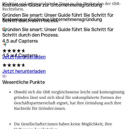
Was kostet die Gründung einer GbR?
Für wen eignet sich
Wichtige und geben praktische Tipps zu den Merkmalen der GbR-
Kostenloser Guide zur Unternehmens­gründung
die GbR?
Gründung der GbR
Steuern in der GbR
Rechtsform.
Gründen Sie smart: Unser Guide führt Sie Schritt für
Kostenloser Guide zur Unternehmens­gründung
Schritt durch den Prozess.
Gründen Sie smart: Unser Guide führt Sie Schritt für
Schritt durch den Prozess.
4.5 auf Capterra
4.5 auf Capterra
Jetzt herunterladen
Jetzt herunterladen
Wesentliche Punkte
Obwohl sich die GbR vergleichsweise leicht und kostengünstig
gründen lässt und sich ideal für unkomplizierte Formen der
Geschäftspartnerschaft eignet, hat ihre Gründung auch ihre
Nachteile für Gründer:innen.
Die Gesellschafter:innen haben keine Möglichkeit, ihre