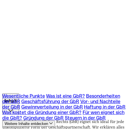
Wesentliche Punkte
Was ist eine GbR?
Besonderheiten
Inhalt
der GbR
Geschäftsführung der GbR
Vor- und Nachteile
der GbR
Gewinnverteilung in der GbR
Haftung in der GbR
Was kostet die Gründung einer GbR?
Für wen eignet sich
Wesentliche Punkte
Was ist eine GbR?
Besonderheiten
die GbR?
Gründung der GbR
Steuern in der GbR
der GbR
Geschäftsführung der GbR
Vor- und Nachteile
Die Gesellschaft bürgerlichen Rechts (GbR) eignet sich ideal für jede
Weitere Inhalte entdecken
der GbR
Gewinnverteilung in der GbR
Haftung in der GbR
unkomplizierte Form der Geschäftspartnerschaft. Wir erklären alles