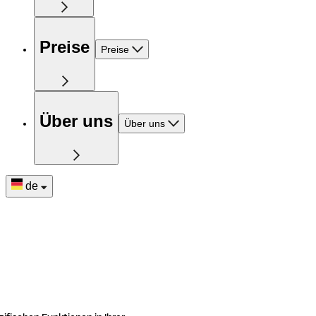
Preise
Preise
Über uns
Über uns
de