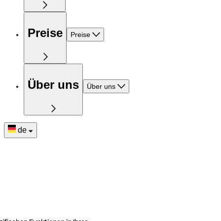
Preise
Preise
Über uns
Über uns
de