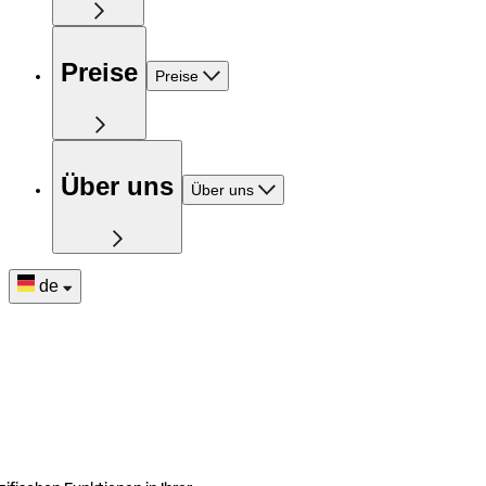
Preise
Preise
Über uns
Über uns
de