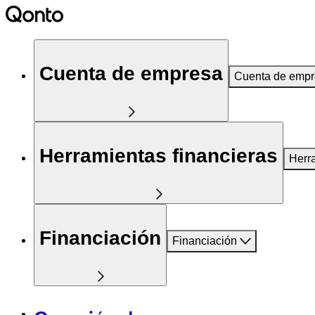
Cuenta de empresa
Cuenta de emp
Herramientas financieras
Herr
Financiación
Financiación