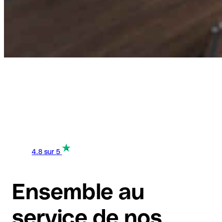
4.8
sur 5
Ensemble au
service de nos