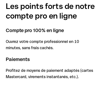
Rédigez vos statuts et déposez votre capital social en ligne.
Les points forts de notre
efficacité
et profitez de nombreux avantages.
Recevez votre certificat de dépôt sous 12 heures ouvrées
après réception et vérification des fonds (du lundi au vendredi
Découvrir le dépôt de capital SARL
compte pro en ligne
de 9h à 18h).
Une fois l’
immatriculation
de votre société finalisée vous
Compte pro 100% en ligne
obtiendrez votre
justificatif d'immatriculation
.
Découvrir le dépôt de capital EURL
Ouvrez votre compte professionnel en 10
minutes, sans frais cachés.
Paiements
Profitez de moyens de paiement adaptés (cartes
Mastercard, virements instantanés, etc.).