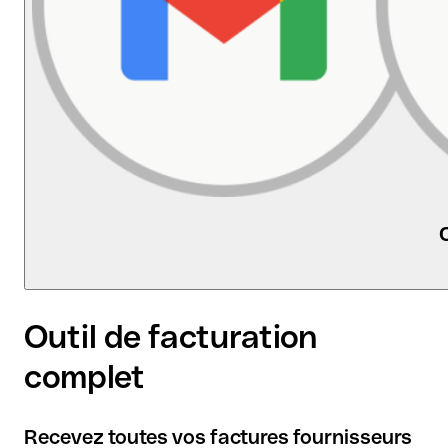
Se connecte à votre compte bancaire et à votre
Outil de facturation
logiciel comptable, quels qu'ils soient.
complet
Recevez toutes vos factures fournisseurs