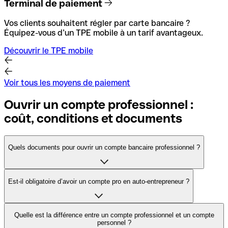
Terminal de paiement
Vos clients souhaitent régler par carte bancaire ?
Équipez-vous d’un TPE mobile à un tarif avantageux.
Découvrir le TPE mobile
Voir tous les moyens de paiement
Ouvrir un compte professionnel :
coût, conditions et documents
Quels documents pour ouvrir un compte bancaire professionnel ?
Voici les
documents à fournir à une banque pour
Est-il obligatoire d’avoir un compte pro en auto-entrepreneur ?
l’ouverture d’un compte profesionnel
:
une pièce d’identité en cours de validité de la
Non,
les micro-entrepreneurs ne sont pas soumis à
Quelle est la différence entre un compte professionnel et un compte
personne qui réalise l’ouverture du compte
personnel ?
l’obligation d’ouvrir un compte bancaire dédié à leur