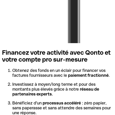
viennent s’ajouter pour réaliser un comparatif des
différentes banques pros, comme :
les frais de tenue de compte ;
les commissions sur les virements externes ;
la possibilité d’obtenir une
carte bancaire virtuelle
;
l’obtention d’un
IBAN
français ;
l’encaissement des règlements par chèque ;
l’offre de services additionnels.
Financez votre activité avec Qonto et
votre compte pro sur-mesure
Dernier point important : les comptes professionnels sont
accessibles à l’ensemble des professionnels y compris
ceux soumis à des interdits bancaires.
Obtenez des fonds en un éclair pour financer vos
factures fournisseurs avec le
paiement fractionné
.
En effet, chez Qonto, vous pouvez devenir client et
profiter de notre offre grâce à l’ouverture d’un
compte pro
Investissez à moyen/long terme et pour des
sans banque
! Aucun risque de nouvel endettement ou de
montants plus élevés grâce à notre
réseau de
crédit accumulé, nos services sont donc réellement
partenaires experts
.
ouverts à tous.
Bénéficiez d'un
processus accéléré
: zéro papier,
Vous pouvez consulter les avis de nos clients sur
sans paperasse et sans attendre des semaines pour
Trustpilot
pour évaluer leur taux de satisfaction.
une réponse.