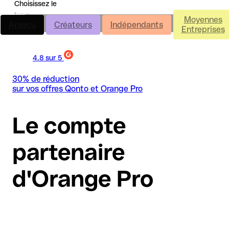
Choisissez le
type
Moyennes
Aperçu
Aperçu
Créateurs
Indépendants
d'entreprise
Entreprises
30% de réduction
sur vos offres Qonto et Orange Pro
Le compte
partenaire
d'Orange Pro