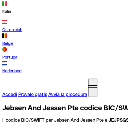
Italia
Österreich
België
Portugal
Nederland
Accedi
Provalo gratis
Avvia la procedura
Jebsen And Jessen Pte codice BIC/SW
Il codice BIC/SWIFT per Jebsen And Jessen Pte è
JEJPSG