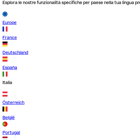
Esplora le nostre funzionalità specifiche per paese nella tua lingua pr
Europe
France
Deutschland
España
Italia
Österreich
België
Portugal