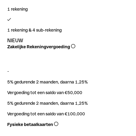
Ontdek geavanceerde functies
NIEUW
1 rekening
Regelcentrum
Gratis overboekingen onder €500
Gra
﹣
20/maand (excl. btw) jaarlijks gefactureerd
20/
€5/ontvangen overboeking boven €500 (excl. BTW)
€5/
Abonnementsdetectie en verlengingsmeldingen
—
1 rekening & 4 sub-rekening
Uitgaande internationale overboekingen
NIEUW
(standaardvaluta's)
NIEUW
Live-integratie met Google Sheets / Excel
Zakelijke Rekeningvergoeding
—
—
Add-on
Teamuitgavenbeheer
—
0,8% /overboeking
0,8
-
(min. €5 excl. BTW)
(min
5% gedurende 2 maanden, daarna 1,25%
Ontdek geavanceerde functies
Uitgaande internationale overboekingen (niet-standaard
Vergoeding tot een saldo van €50,000
valuta)
5% gedurende 2 maanden, daarna 1,25%
Beschikbaar vanaf het Essential-plan
Bes
Vergoeding tot een saldo van €100,000
Fysieke betaalkaarten
1,8% /overboeking
1,8