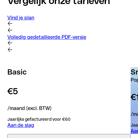
Vergelijk onze tarieven
Vind je plan
Volledig gedetailleerde PDF-versie
Basic
S
Pop
€5
€
/maand (excl. BTW)
/ma
Jaarlijks gefactureerd voor €60
Aan de slag
Jaa
Aan