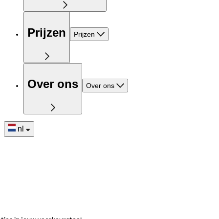
Prijzen
Prijzen
Over ons
Over ons
nl