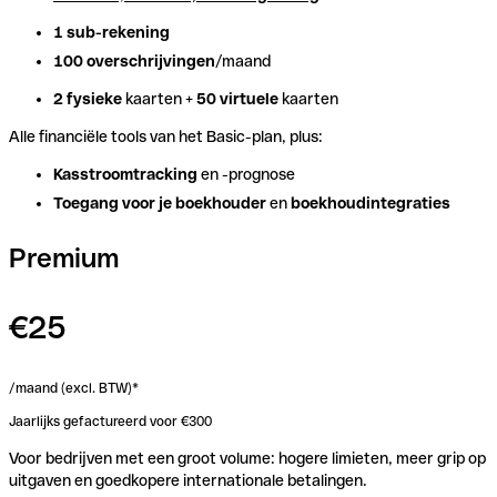
1 sub-rekening
1 sub-rekening
100 overschrijvingen
100 overschrijvingen
/maand
/maand
2 fysieke
2 fysieke
kaarten +
kaarten +
50 virtuele
50 virtuele
kaarten
kaarten
Alle financiële tools van het Basic-plan, plus:
Alle financiële tools van het Basic-plan, plus:
Kasstroomtracking
Kasstroomtracking
en -prognose
en -prognose
Toegang voor je boekhouder
Toegang voor je boekhouder
en
en
boekhoudintegraties
boekhoudintegraties
Premium
€25
/maand (excl. BTW)*
Jaarlijks gefactureerd voor €300
Voor bedrijven met een groot volume: hogere limieten, meer grip op
uitgaven en goedkopere internationale betalingen.