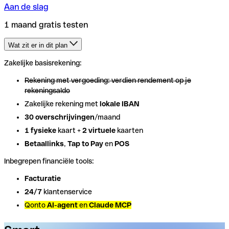
Aan de slag
1 maand gratis testen
Wat zit er in dit plan
Zakelijke basisrekening:
Zakelijke basisrekening:
Rekening met vergoeding: verdien rendement op je
Rekening met vergoeding: verdien rendement op je
rekeningsaldo
rekeningsaldo
Zakelijke rekening met
Zakelijke rekening met
lokale IBAN
lokale IBAN
30 overschrijvingen
30 overschrijvingen
/maand
/maand
1 fysieke
1 fysieke
kaart +
kaart +
2 virtuele
2 virtuele
kaarten
kaarten
Betaallinks
Betaallinks
,
,
Tap to Pay
Tap to Pay
en
en
POS
POS
Inbegrepen financiële tools:
Inbegrepen financiële tools:
Facturatie
Facturatie
24/7
24/7
klantenservice
klantenservice
Qonto
Qonto
AI-agent
AI-agent
en
en
Claude MCP
Claude MCP