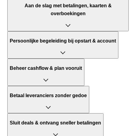
Aan de slag met betalingen, kaarten &
overboekingen
Rekeningen
Persoonlijke begeleiding bij opstart & account
1 rekening
Klantenservice
Beheer cashflow & plan vooruit
NIEUW
Zakelijke Rekeningvergoeding
24/7 Ondersteuning
NIEUW
Inzicht in je historische kasstroom
Betaal leveranciers zonder gedoe
-
5% 
Verg
Facturen importeren en verzamelen
Fysieke betaalkaarten
NIEUW
Sluit deals & ontvang sneller betalingen
Verwachte transacties