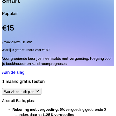
Smart
Populair
€15
/maand (excl. BTW)*
Jaarlijks gefactureerd voor €180
Voor groeiende bedrijven: een saldo met vergoeding, toegang voor
je boekhouder en kasstroomprognoses.
Aan de slag
1 maand gratis testen
Wat zit er in dit plan
Alles uit Basic, plus:
Alles uit Basic, plus:
Rekening met vergoeding: 5%
Rekening met vergoeding: 5%
vergoeding gedurende 2
vergoeding gedurende 2
maanden, daarna
maanden, daarna
1,25% vergoeding
1,25% vergoeding