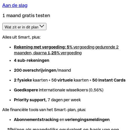
Aan de slag
1 maand gratis testen
Wat zit er in dit plan
Alles uit Smart, plus:
Alles uit Smart, plus:
Rekening met vergoeding: 5
Rekening met vergoeding: 5
% vergoeding gedurende 2
% vergoeding gedurende 2
maanden, daarna
maanden, daarna
1,25
1,25
% vergoeding
% vergoeding
4 sub-rekeningen
4 sub-rekeningen
200 overschrijvingen
200 overschrijvingen
/maand
/maand
2 fysieke
2 fysieke
kaarten + 5
kaarten + 5
0 virtuele
0 virtuele
kaarten +
kaarten +
50 Instant Cards
50 Instant Cards
Goedkopere
Goedkopere
internationale wisselkoers (0,56%)
internationale wisselkoers (0,56%)
Priority support,
Priority support,
7 dagen per week
7 dagen per week
Alle financiële tools van het Smart-plan, plus:
Alle financiële tools van het Smart-plan, plus:
Abonnementstracking
Abonnementstracking
en
en
verlengingsmeldingen
verlengingsmeldingen
*Prijzen als maandelijks equivalent op basis van een