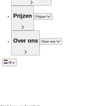
Prijzen
Prijzen
Over ons
Over ons
nl