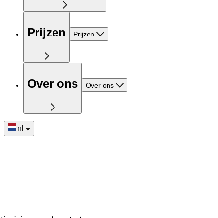
Prijzen
Prijzen
Over ons
Over ons
nl