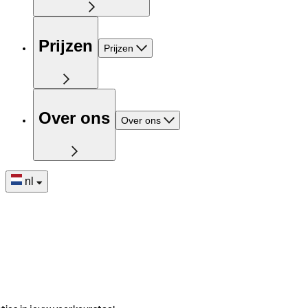
Prijzen
Prijzen
Over ons
Over ons
nl