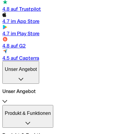
4.8 auf Trustpilot
4.7 im App Store
4.7 im Play Store
4.8 auf G2
4.5 auf Capterra
Unser Angebot
Unser Angebot
Preise
Geschäftskonto
Produkt & Funktionen
Geschäftskonto für Freiberufler
Qonto für Kleine Unternehmen
Qonto für KMU