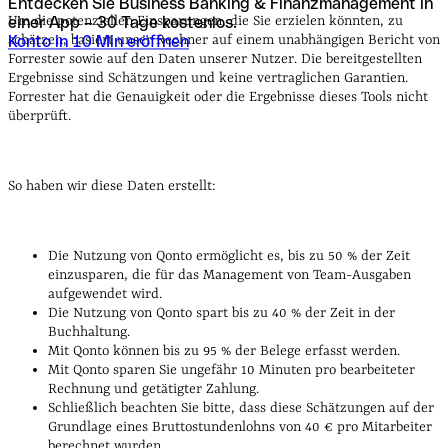
Entdecken Sie Business Banking & Finanzmanagement in
Um die potenziellen Einsparungen, die Sie erzielen könnten, zu
einer App – 30 Tage kostenlos.
schätzen, basiert unser Rechner auf einem unabhängigen Bericht von
Konto in 10 Min eröffnen
Forrester sowie auf den Daten unserer Nutzer. Die bereitgestellten
Ergebnisse sind Schätzungen und keine vertraglichen Garantien.
Forrester hat die Genauigkeit oder die Ergebnisse dieses Tools nicht
überprüft.
So haben wir diese Daten erstellt:
Die Nutzung von Qonto ermöglicht es, bis zu 50 % der Zeit
einzusparen, die für das Management von Team-Ausgaben
aufgewendet wird.
Die Nutzung von Qonto spart bis zu 40 % der Zeit in der
Buchhaltung.
Mit Qonto können bis zu 95 % der Belege erfasst werden.
Mit Qonto sparen Sie ungefähr 10 Minuten pro bearbeiteter
Rechnung und getätigter Zahlung.
Schließlich beachten Sie bitte, dass diese Schätzungen auf der
Grundlage eines Bruttostundenlohns von 40 € pro Mitarbeiter
berechnet wurden.