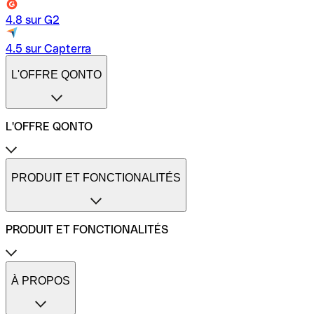
4.8 sur G2
4.5 sur Capterra
L'OFFRE QONTO
L'OFFRE QONTO
Tarifs
Compte pro en ligne
PRODUIT ET FONCTIONALITÉS
Compte pro freelance
Compte pro petites entreprises
Compte pro entreprises de taille moyenne
PRODUIT ET FONCTIONALITÉS
Moyens de paiement
Transferts internationaux
Transferts instantanés
Cartes de paiement Qonto
Gestion des dépenses pro
Carte One
À PROPOS
Comparateurs de comptes pro
Carte Plus
Calculateur de ROI
Carte X