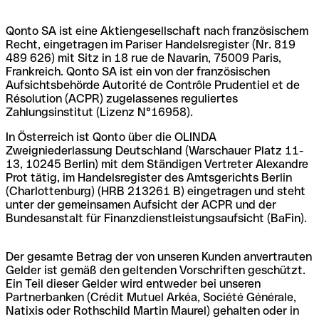
Qonto SA ist eine Aktiengesellschaft nach französischem
Recht, eingetragen im Pariser Handelsregister (Nr. 819
489 626) mit Sitz in 18 rue de Navarin, 75009 Paris,
Frankreich. Qonto SA ist ein von der französischen
Aufsichtsbehörde Autorité de Contrôle Prudentiel et de
Résolution (ACPR) zugelassenes reguliertes
Zahlungsinstitut (Lizenz N°16958).
In Österreich ist Qonto über die OLINDA
Zweigniederlassung Deutschland (Warschauer Platz 11-
13, 10245 Berlin) mit dem Ständigen Vertreter Alexandre
Prot tätig, im Handelsregister des Amtsgerichts Berlin
(Charlottenburg) (HRB 213261 B) eingetragen und steht
unter der gemeinsamen Aufsicht der ACPR und der
Bundesanstalt für Finanzdienstleistungsaufsicht (BaFin).
Der gesamte Betrag der von unseren Kunden anvertrauten
Gelder ist gemäß den geltenden Vorschriften geschützt.
Ein Teil dieser Gelder wird entweder bei unseren
Partnerbanken (Crédit Mutuel Arkéa, Société Générale,
Natixis oder Rothschild Martin Maurel) gehalten oder in