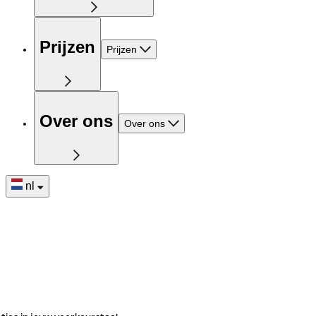
Prijzen
Prijzen
Over ons
Over ons
nl