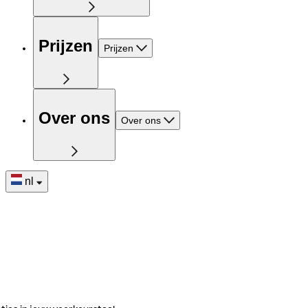
Prijzen
Prijzen
Over ons
Over ons
nl