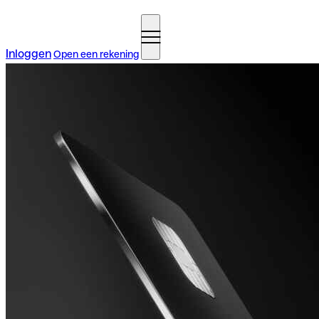
Inloggen
Open een rekening