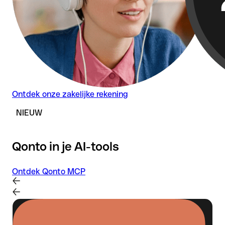
Ontdek onze zakelijke rekening
NIEUW
Qonto in je AI-tools
Ontdek Qonto MCP