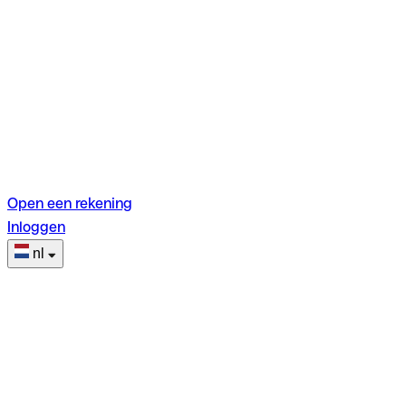
Open een rekening
Inloggen
nl