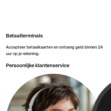
Betaalterminals
Accepteer betaalkaarten en ontvang geld binnen 24
uur op je rekening.
Persoonlijke klantenservice