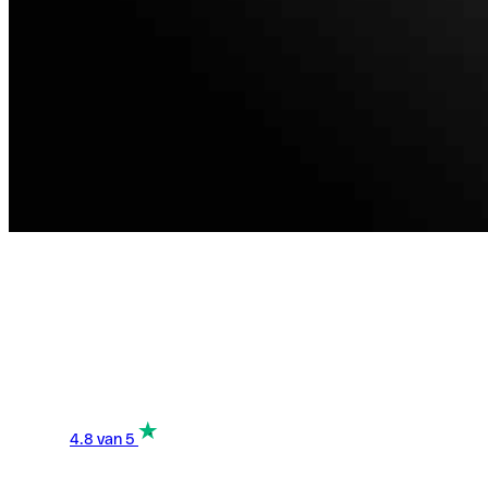
4.8
van 5