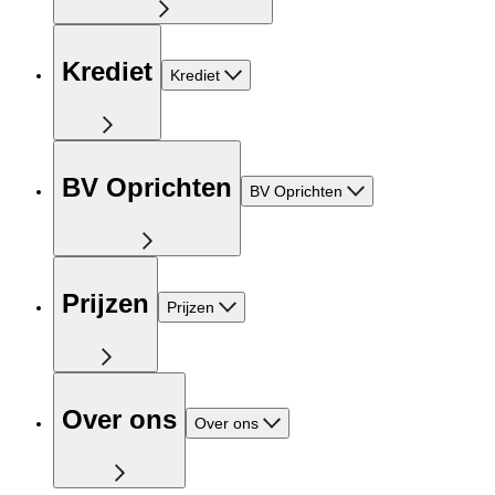
Krediet
Krediet
BV Oprichten
BV Oprichten
Prijzen
Prijzen
Over ons
Over ons