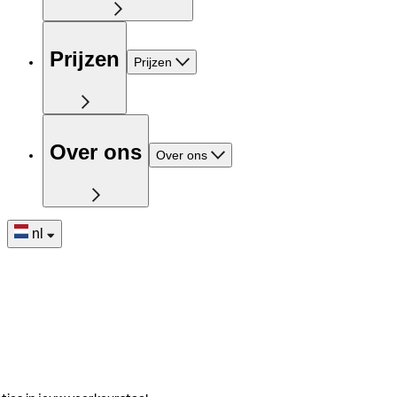
Prijzen
Prijzen
Over ons
Over ons
nl