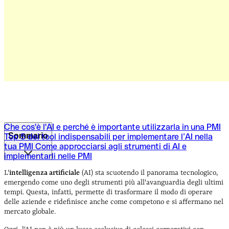
Che cos'è l'AI e perché è importante utilizzarla in una PMI
Sommario
Top 5 dei tool indispensabili per implementare l’AI nella
tua PMI
Come approcciarsi agli strumenti di AI e
implementarli nelle PMI
Che cos'è l'AI e perché è importante utilizzarla in una PMI
Top 5 dei tool indispensabili per implementare l’AI nella
L'
intelligenza artificiale
(AI) sta scuotendo il panorama tecnologico,
tua PMI
Come approcciarsi agli strumenti di AI e
emergendo come uno degli strumenti più all'avanguardia degli ultimi
implementarli nelle PMI
tempi. Questa, infatti, permette di trasformare il modo di operare
delle aziende e ridefinisce anche come competono e si affermano nel
mercato globale.