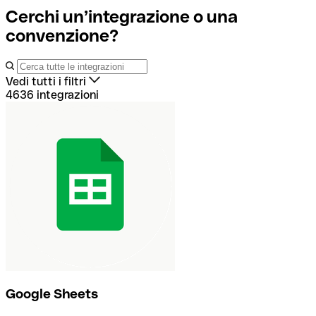
Cerchi un’integrazione o una
convenzione?
Vedi tutti i filtri
4636 integrazioni
Progettate per
Tutti
Commercialisti
Imprenditori
Team
finanziari
Categorie
Tutte le categorie
Banche
Cloud e archiviazione
Contabilità
Fatture ai clienti
Fatture dei
fornitori
Gestione dei team
Produttività
Google Sheets