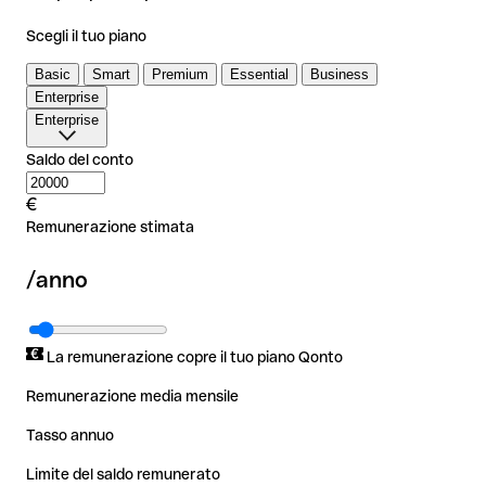
Scegli il tuo piano
Basic
Smart
Premium
Essential
Business
Enterprise
Enterprise
Saldo del conto
Basic
Smart
Premium
Essential
Business
Enterprise
€
Remunerazione stimata
/anno
La remunerazione copre il tuo piano Qonto
Remunerazione media mensile
Tasso annuo
Limite del saldo remunerato