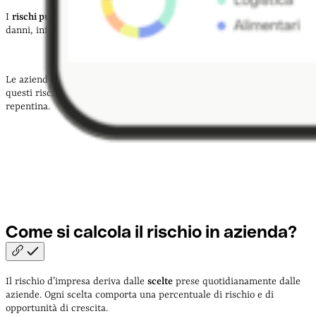
I
rischi puri
sono causati da eventi esterni come catastrofi naturali,
danni, infortuni, attacchi terroristici, rapine, furti, ecc.
Le aziende di solito stipulano
polizze assicurative
per proteggersi da
questi rischi ed evitare di dover chiudere l’attività in maniera
repentina.
Come si calcola il rischio in
azienda?
Il rischio d’impresa deriva dalle
scelte
prese quotidianamente dalle
aziende. Ogni scelta comporta una percentuale di rischio e di
opportunità di crescita.