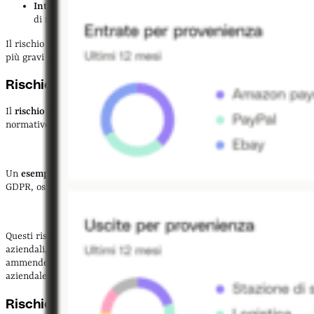
Interni
, ad esempio quando i dipendenti denunciano fenomeni
di mobbing o attività illecite che avvengono in azienda
Il rischio reputazionale può trasformarsi in
crisi d’impresa
e nei casi
più gravi può portare al
fallimento
.
Rischio legale o di compliance
Il
rischio legale o di compliance
deriva dal mancato rispetto delle
normative locali o internazionali.
Un
esempio
di rischio legale è quando le aziende non rispettano il
GDPR, ossia il regolamento sulla privacy valido in UE.
Questi rischi possono avere un impatto molto negativo sulle finanze
aziendali, perché
comportano il pagamento
di sanzioni, penali,
ammende, richieste di risarcimento e
gravi danni
alla reputazione
aziendale.
Rischio puro