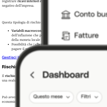
registrare
ricavi inferiori rispetto ai costi,
causando un andamento
negativo dell’impresa.
Questa tipologia di rischio può essere causata da:
Variabili macroeconomiche
, ad esempio l’aumento
dell’inflazione che porta a una perdita del potere d’acquisto
della moneta locale
Possibilità che i
clienti
non abbiano abbastanza
liquidità
da
pagare il prezzo del prodotto o servizio offerto dall’azienda
Gestisci il flusso di cassa con Qonto
Rischio patrimoniale
Il
rischio patrimoniale
comprende tutte le circostanze che portano a
una svalutazione dei beni di un’impresa.
Può avvenire per varie ragioni, soprattutto dovute alle condizioni
economiche.