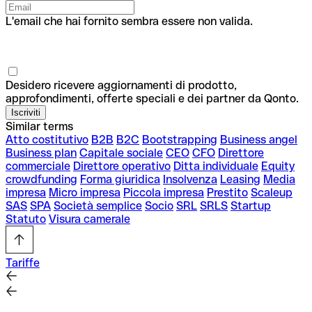
L'email che hai fornito sembra essere non valida.
Desidero ricevere aggiornamenti di prodotto,
approfondimenti, offerte speciali e dei partner da Qonto.
Similar terms
Atto costitutivo
B2B
B2C
Bootstrapping
Business angel
Business plan
Capitale sociale
CEO
CFO
Direttore
commerciale
Direttore operativo
Ditta individuale
Equity
crowdfunding
Forma giuridica
Insolvenza
Leasing
Media
impresa
Micro impresa
Piccola impresa
Prestito
Scaleup
SAS
SPA
Società semplice
Socio
SRL
SRLS
Startup
Statuto
Visura camerale
Tariffe