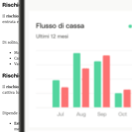
Rischio finanziario
Il
rischio finanziario
è relativo alla gestione del
flusso di cassa
in
entrata e in uscita e incide sulla liquidità.
Di solito, si verifica quando ci sono:
Movimenti repentini al rialzo o al ribasso dei
tassi di cambio
Cambiamenti del
prezzo delle materie prime
Variazioni dei
tassi di interesse
Rischio reputazionale
Il
rischio reputazionale
riguarda le notizie che possono mettere in
cattiva luce l’impresa e danneggiare la sua reputazione sul mercato.
Dipende da fattori:
Esterni
, in caso di recensioni negative o di notizie diffuse da
mezzi di comunicazione online e offline