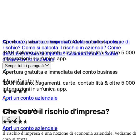
Che cos'è il rischio d'impresa?
Apertura gratuita e immediata del conto business
Quali sono le tipologie di
rischio?
Come si calcola il rischio in azienda?
Come
IBAN italiano, pagamenti, carte, contabilità & oltre 5.000
gestire il rischio d'impresa?
Assicurazioni e rischio
integrazioni in un'unica app.
d’impresa
Da ricordare
Scopri tutti i paragrafi
Apertura gratuita e immediata del conto business
4,5 su Capterra
IBAN italiano, pagamenti, carte, contabilità & oltre 5.000
integrazioni in un'unica app.
Apri un conto aziendale
Che cos'è il rischio
d'impresa?
4,5 su Capterra
Apri un conto aziendale
Il rischio d’impresa è una nozione di economia aziendale. Vediamo di
cosa si tratta.