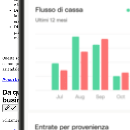
e le persone coinvolte nel processo
Di acquisizione
: un business plan di questo tipo serve quando
la tua azienda sta per acquisire un business oppure sta per
essere acquisita da un’altra azienda
Di riposizionamento
: se l’impresa cambia posizionamento, il
primo passo è redigere un business plan per delineare le
modifiche da apportare e come farlo
Queste sono le tipologie principali di business plan, ma si tratta
comunque di un documento che
può variare
in base alla situazione
aziendale.
Avvia la tua impresa online
Da quali elementi è composto un
business
plan?
Solitamente, un business plan contiene
11 sezioni
: