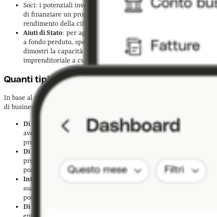
Soci: i potenziali investitori consultano il business plan prima
di finanziare un progetto per ipotizzare quale sarà il futuro
rendimento della cifra investita
Aiuti di Stato
: per aggiudicarsi agevolazioni, bonus o contributi
a fondo perduto, spesso devi presentare un business plan che
dimostri la capacità della tua azienda di realizzare il progetto
imprenditoriale a cui è dedicato l’incentivo
Quanti tipi di business plan esistono?
In base al contesto in cui va utilizzato, puoi redigere diverse tipologie
di business plan:
Di avviamento
: utile quando stai per aprire una
startup
, per
avere una visione d’insieme su elementi come mercato,
prodotto e competitor prima dell’avvio
Di fattibilità
: nel momento in cui valuti il lancio di un nuovo
prodotto o servizio, per capire se c’è un target interessato e se
porterà profitti all’azienda
Interno
: serve per impostare gli obiettivi di business degli anni
successivi, definire una strategia e individuare le attività che
possono aiutare l’azienda a raggiungerli
Di espansione
: necessario quando la tua azienda sta per
entrare in nuovi mercati per stabilire le tempistiche, le attività