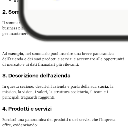
il logo
2. Sommario esecutivo
Il sommario esecutivo (Executive summary) è una
sintesi concisa
del
business plan, che riassume i punti chiave in maniera coinvolgente
per mantenere l’interesse dei lettori.
Ad
esempio
, nel sommario puoi inserire una breve panoramica
dell’azienda e dei suoi prodotti e servizi e accennare alle opportunità
di mercato e ai dati finanziari più rilevanti.
3. Descrizione dell'azienda
In questa sezione, descrivi l'azienda e parla della sua
storia
, la
mission, la vision, i valori, la struttura societaria, il team e i
principali traguardi raggiunti.
4. Prodotti e servizi
Fornisci una panoramica dei prodotti o dei servizi che l’impresa
offre, evidenziando: