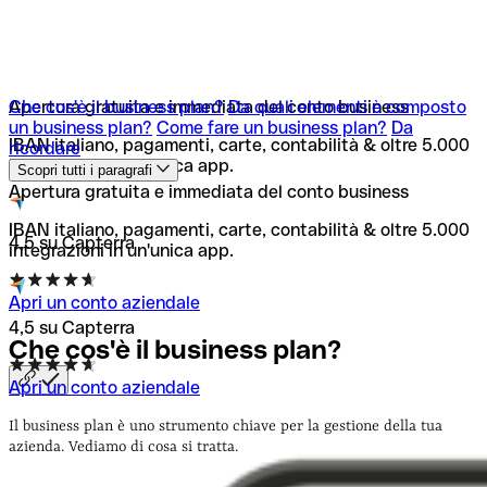
Che cos'è il business plan?
Apertura gratuita e immediata del conto business
Da quali elementi è composto
un business plan?
Come fare un business plan?
Da
IBAN italiano, pagamenti, carte, contabilità & oltre 5.000
ricordare
integrazioni in un'unica app.
Scopri tutti i paragrafi
Apertura gratuita e immediata del conto business
IBAN italiano, pagamenti, carte, contabilità & oltre 5.000
4,5 su Capterra
integrazioni in un'unica app.
Apri un conto aziendale
4,5 su Capterra
Che cos'è il business
plan?
Apri un conto aziendale
Il business plan è uno strumento chiave per la gestione della tua
azienda. Vediamo di cosa si tratta.