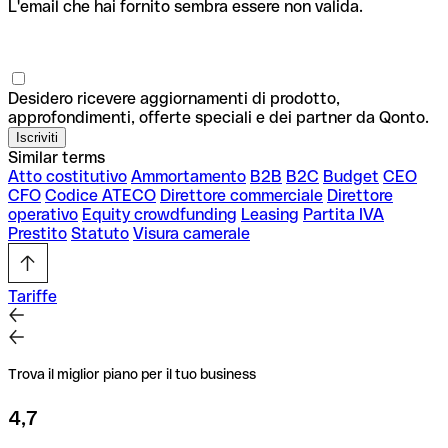
L'email che hai fornito sembra essere non valida.
Desidero ricevere aggiornamenti di prodotto,
approfondimenti, offerte speciali e dei partner da Qonto.
Similar terms
Atto costitutivo
Ammortamento
B2B
B2C
Budget
CEO
CFO
Codice ATECO
Direttore commerciale
Direttore
operativo
Equity crowdfunding
Leasing
Partita IVA
Prestito
Statuto
Visura camerale
Tariffe
Trova il miglior piano per il tuo business
4,7