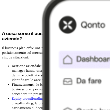
A cosa serve il business plan per startup o
aziende?
Il business plan offre una panoramica dell'impresa e del suo
posizionamento sul mercato ed è fondamentale soprattutto in queste
cinque situazioni:
Gestione aziendale
: grazie a questo documento, il
CEO
e i
manager hanno una guida da seguire per prendere decisioni,
definire obiettivi e strategie, monitorare i progressi e
identificare le aree di miglioramento
Finanziamenti
: le banche e gli istituti di credito richiedono il
business plan per valutare le prospettive dell’azienda prima di
concedere un prestito
Equity crowdfunding
: quando apri una campagna di
crowdfunding, la piattaforma intermediaria richiede il
caricamento di documenti aziendali come il business plan