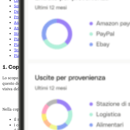
Copertina
Sommario esecutivo
(o Executive summary)
Descrizione dell’azienda
Prodotti e servizi
Analisi di mercato e dei competitor
Analisi del target
Strategia aziendale
Piano operativo o Roadmap
Piano marketing
Team
Piano finanziario
1. Copertina
Lo scopo della copertina è
catturare l’attenzione
dei lettori. Per
questo deve avere una grafica accattivante e coerente con l’identità
visiva del tuo brand.
Nella copertina, inserisci poche
informazioni chiave
:
il nome dell’azienda
i contatti