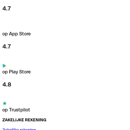
4.7
op App Store
4.7
op Play Store
4.8
op Trustpilot
ZAKELIJKE REKENING
Zakelijke rekening