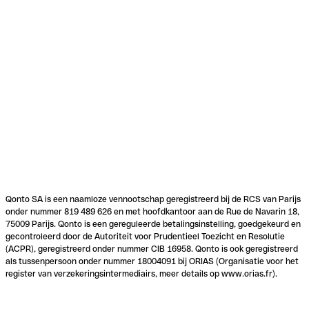
Qonto SA is een naamloze vennootschap geregistreerd bij de RCS van Parijs
onder nummer 819 489 626 en met hoofdkantoor aan de Rue de Navarin 18,
75009 Parijs. Qonto is een gereguleerde betalingsinstelling, goedgekeurd en
gecontroleerd door de Autoriteit voor Prudentieel Toezicht en Resolutie
(ACPR), geregistreerd onder nummer CIB 16958. Qonto is ook geregistreerd
als tussenpersoon onder nummer 18004091 bij ORIAS (Organisatie voor het
register van verzekeringsintermediairs, meer details op www.orias.fr).