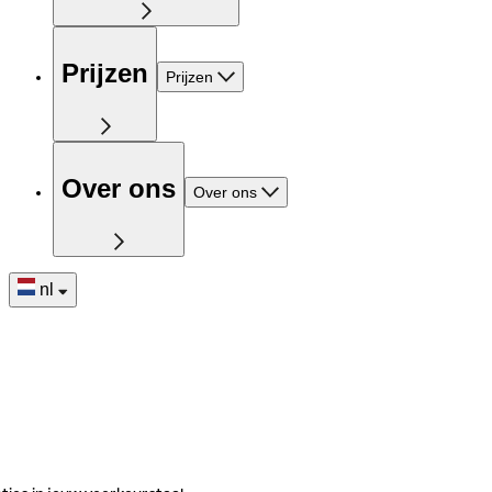
Prijzen
Prijzen
Over ons
Over ons
nl