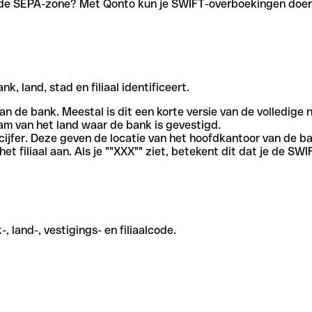
en de SEPA-zone? Met Qonto kun je SWIFT-overboekingen doen 
, land, stad en filiaal identificeert.
an de bank. Meestal is dit een korte versie van de volledige 
am van het land waar de bank is gevestigd.
cijfer. Deze geven de locatie van het hoofdkantoor van de b
et filiaal aan. Als je ""XXX"" ziet, betekent dit dat je de 
 land-, vestigings- en filiaalcode.