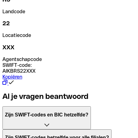
Landcode
22
Locatiecode
XXX
Agentschapcode
SWIFT-code:
AIKBRS22XXX
Kopiëren
Al je vragen beantwoord
Zijn SWIFT-codes en BIC hetzelfde?
Het acroniem SWIFT betekent "Society for Worldwide Inter
Zijn SWIFT-codes hetzelfde voor alle filialen?