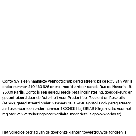
Qonto SA is een naamloze vennootschap geregistreerd bij de RCS van Parijs
onder nummer 819 489 626 en met hoofdkantoor aan de Rue de Navarin 18,
75009 Parijs. Qonto is een gereguleerde betalingsinstelling, goedgekeurd en
gecontroleerd door de Autoriteit voor Prudentieel Toezicht en Resolutie
(ACPR), geregistreerd onder nummer CIB 16958. Qonto is ook geregistreerd
als tussenpersoon onder nummer 18004091 bij ORIAS (Organisatie voor het
register van verzekeringsintermediairs, meer details op www.orias.fr).
Het volledige bedrag van de door onze klanten toevertrouwde fondsen is