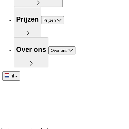
Prijzen
Prijzen
Over ons
Over ons
nl