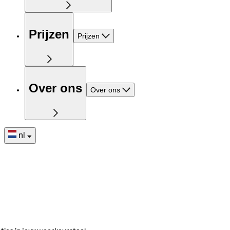
Prijzen
Prijzen
Over ons
Over ons
nl