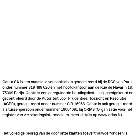
Qonto SA is een naamloze vennootschap geregistreerd bij de RCS van Parijs
onder nummer 819 489 626 en met hoofdkantoor aan de Rue de Navarin 18,
75009 Parijs. Qonto is een gereguleerde betalingsinstelling, goedgekeurd en
gecontroleerd door de Autoriteit voor Prudentieel Toezicht en Resolutie
(ACPR), geregistreerd onder nummer CIB 16958. Qonto is ook geregistreerd
als tussenpersoon onder nummer 18004091 bij ORIAS (Organisatie voor het
register van verzekeringsintermediairs, meer details op www.orias.fr).
Het volledige bedrag van de door onze klanten toevertrouwde fondsen is