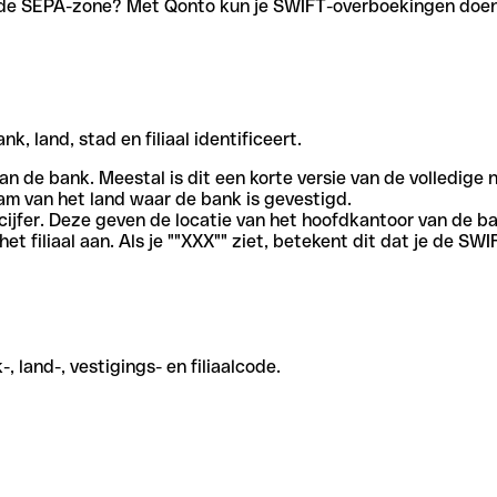
en de SEPA-zone? Met Qonto kun je SWIFT-overboekingen doen 
, land, stad en filiaal identificeert.
an de bank. Meestal is dit een korte versie van de volledige 
am van het land waar de bank is gevestigd.
cijfer. Deze geven de locatie van het hoofdkantoor van de b
et filiaal aan. Als je ""XXX"" ziet, betekent dit dat je de 
 land-, vestigings- en filiaalcode.