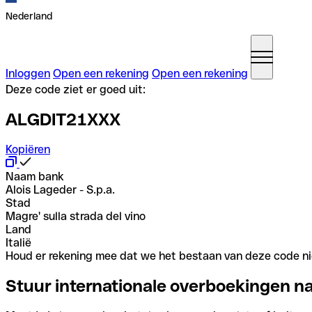
Nederland
Inloggen
Open een rekening
Open een rekening
Deze code ziet er goed uit:
ALGDIT21XXX
Kopiëren
Naam bank
Alois Lageder - S.p.a.
Stad
Magre' sulla strada del vino
Land
Italië
Houd er rekening mee dat we het bestaan van deze code nie
Stuur internationale overboekingen n