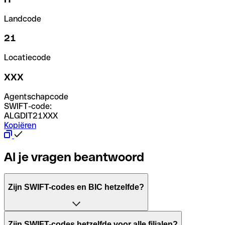
Landcode
21
Locatiecode
XXX
Agentschapcode
SWIFT-code:
ALGDIT21XXX
Kopiëren
Al je vragen beantwoord
Zijn SWIFT-codes en BIC hetzelfde?
Het acroniem SWIFT betekent "Society for Worldwide Inter
Zijn SWIFT-codes hetzelfde voor alle filialen?