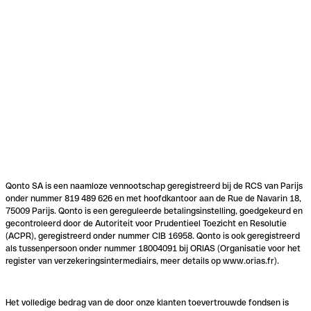
Qonto SA is een naamloze vennootschap geregistreerd bij de RCS van Parijs
onder nummer 819 489 626 en met hoofdkantoor aan de Rue de Navarin 18,
75009 Parijs. Qonto is een gereguleerde betalingsinstelling, goedgekeurd en
gecontroleerd door de Autoriteit voor Prudentieel Toezicht en Resolutie
(ACPR), geregistreerd onder nummer CIB 16958. Qonto is ook geregistreerd
als tussenpersoon onder nummer 18004091 bij ORIAS (Organisatie voor het
register van verzekeringsintermediairs, meer details op www.orias.fr).
Het volledige bedrag van de door onze klanten toevertrouwde fondsen is