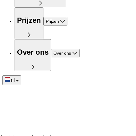
Prijzen
Prijzen
Over ons
Over ons
nl