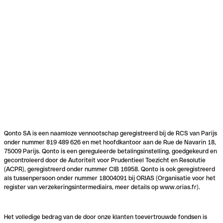
Qonto SA is een naamloze vennootschap geregistreerd bij de RCS van Parijs
onder nummer 819 489 626 en met hoofdkantoor aan de Rue de Navarin 18,
75009 Parijs. Qonto is een gereguleerde betalingsinstelling, goedgekeurd en
gecontroleerd door de Autoriteit voor Prudentieel Toezicht en Resolutie
(ACPR), geregistreerd onder nummer CIB 16958. Qonto is ook geregistreerd
als tussenpersoon onder nummer 18004091 bij ORIAS (Organisatie voor het
register van verzekeringsintermediairs, meer details op www.orias.fr).
Het volledige bedrag van de door onze klanten toevertrouwde fondsen is