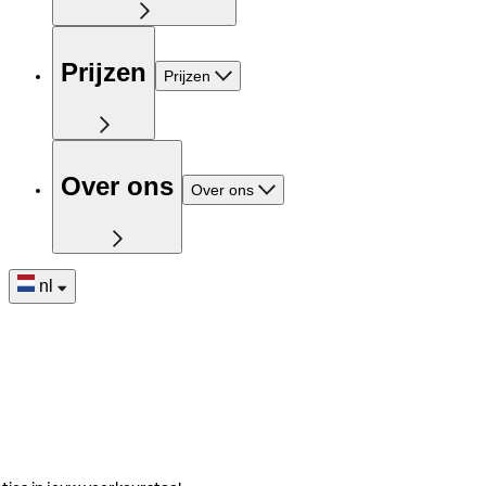
Prijzen
Prijzen
Over ons
Over ons
nl