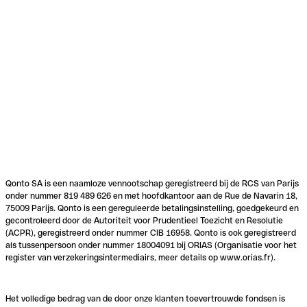
Qonto SA is een naamloze vennootschap geregistreerd bij de RCS van Parijs
onder nummer 819 489 626 en met hoofdkantoor aan de Rue de Navarin 18,
75009 Parijs. Qonto is een gereguleerde betalingsinstelling, goedgekeurd en
gecontroleerd door de Autoriteit voor Prudentieel Toezicht en Resolutie
(ACPR), geregistreerd onder nummer CIB 16958. Qonto is ook geregistreerd
als tussenpersoon onder nummer 18004091 bij ORIAS (Organisatie voor het
register van verzekeringsintermediairs, meer details op www.orias.fr).
Het volledige bedrag van de door onze klanten toevertrouwde fondsen is