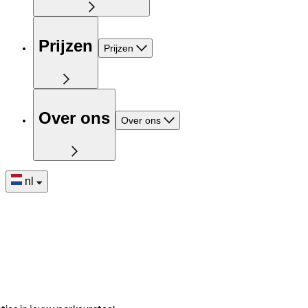
Prijzen
Prijzen
Over ons
Over ons
nl