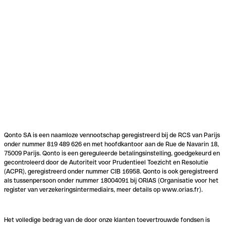
Qonto SA is een naamloze vennootschap geregistreerd bij de RCS van Parijs
onder nummer 819 489 626 en met hoofdkantoor aan de Rue de Navarin 18,
75009 Parijs. Qonto is een gereguleerde betalingsinstelling, goedgekeurd en
gecontroleerd door de Autoriteit voor Prudentieel Toezicht en Resolutie
(ACPR), geregistreerd onder nummer CIB 16958. Qonto is ook geregistreerd
als tussenpersoon onder nummer 18004091 bij ORIAS (Organisatie voor het
register van verzekeringsintermediairs, meer details op www.orias.fr).
Het volledige bedrag van de door onze klanten toevertrouwde fondsen is