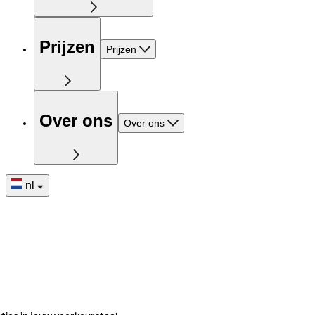
Prijzen
Prijzen
Over ons
Over ons
nl