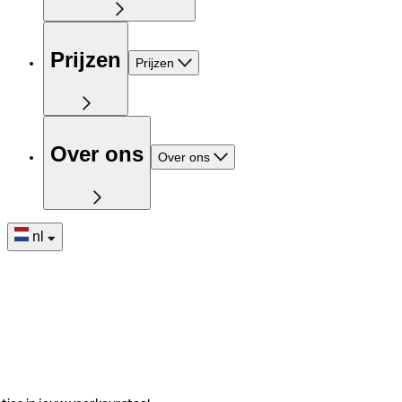
Prijzen
Prijzen
Over ons
Over ons
nl