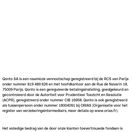
Qonto SA is een naamloze vennootschap geregistreerd bij de RCS van Parijs
onder nummer 819 489 626 en met hoofdkantoor aan de Rue de Navarin 18,
75009 Parijs. Qonto is een gereguleerde betalingsinstelling, goedgekeurd en
gecontroleerd door de Autoriteit voor Prudentieel Toezicht en Resolutie
(ACPR), geregistreerd onder nummer CIB 16958. Qonto is ook geregistreerd
als tussenpersoon onder nummer 18004091 bij ORIAS (Organisatie voor het
register van verzekeringsintermediairs, meer details op www.orias.fr).
Het volledige bedrag van de door onze klanten toevertrouwde fondsen is