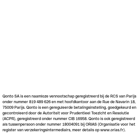
Qonto SA is een naamloze vennootschap geregistreerd bij de RCS van Parijs
onder nummer 819 489 626 en met hoofdkantoor aan de Rue de Navarin 18,
75009 Parijs. Qonto is een gereguleerde betalingsinstelling, goedgekeurd en
gecontroleerd door de Autoriteit voor Prudentieel Toezicht en Resolutie
(ACPR), geregistreerd onder nummer CIB 16958. Qonto is ook geregistreerd
als tussenpersoon onder nummer 18004091 bij ORIAS (Organisatie voor het
register van verzekeringsintermediairs, meer details op www.orias.fr).