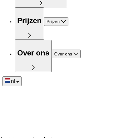
Prijzen
Prijzen
Over ons
Over ons
nl