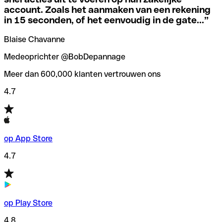
code hebt van een van de lokale filialen.
account. Zoals het aanmaken van een rekening
in 15 seconden, of het eenvoudig in de gate...
”
Om deze vervelende situaties te voorkomen hebben we bij
Als je niet zeker weet welke SWIFT-code je moet
Qonto een
SWIFT codes checker
/zoeker gemaakt, die je
Blaise Chavanne
gebruiken, hebben we een SWIFT-codezoeker op
helpt bij het vinden/controleren van de SWIFT codes
banknaam ontwikkeld.
voordat je geld overmaakt.
Medeoprichter @BobDepannage
Meer dan 600,000 klanten vertrouwen ons
4.7
op App Store
4.7
op Play Store
4.8