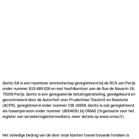
Qonto SA is een naamloze vennootschap geregistreerd bij de RCS van Parijs
onder nummer 819 489 626 en met hoofdkantoor aan de Rue de Navarin 18,
75009 Parijs. Qonto is een gereguleerde betalingsinstelling, goedgekeurd en
gecontroleerd door de Autoriteit voor Prudentieel Toezicht en Resolutie
(ACPR), geregistreerd onder nummer CIB 16958. Qonto is ook geregistreerd
als tussenpersoon onder nummer 18004091 bij ORIAS (Organisatie voor het
register van verzekeringsintermediairs, meer details op www.orias.fr).
Het volledige bedrag van de door onze klanten toevertrouwde fondsen is