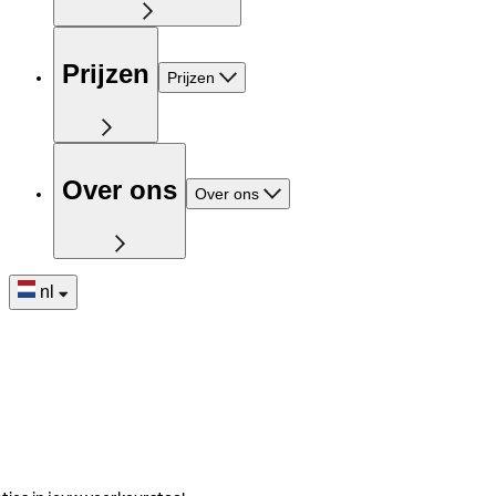
Prijzen
Prijzen
Over ons
Over ons
nl