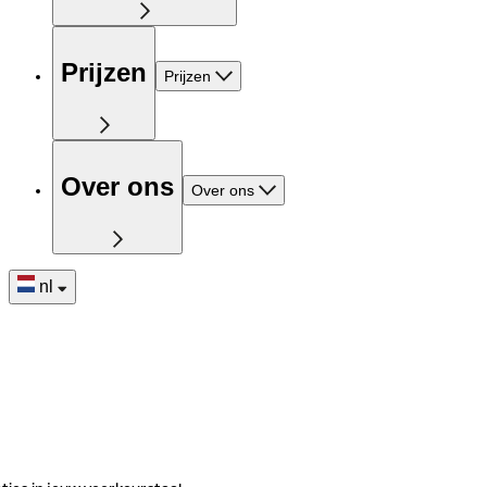
Prijzen
Prijzen
Over ons
Over ons
nl