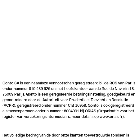
Qonto SA is een naamloze vennootschap geregistreerd bij de RCS van Parijs
onder nummer 819 489 626 en met hoofdkantoor aan de Rue de Navarin 18,
75009 Parijs. Qonto is een gereguleerde betalingsinstelling, goedgekeurd en
gecontroleerd door de Autoriteit voor Prudentieel Toezicht en Resolutie
(ACPR), geregistreerd onder nummer CIB 16958. Qonto is ook geregistreerd
als tussenpersoon onder nummer 18004091 bij ORIAS (Organisatie voor het
register van verzekeringsintermediairs, meer details op www.orias.fr).
Het volledige bedrag van de door onze klanten toevertrouwde fondsen is