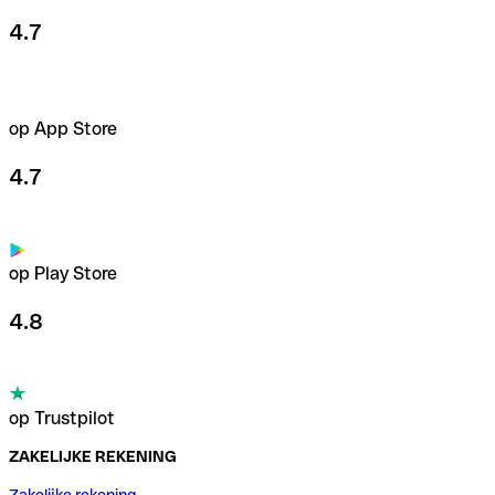
4.7
op App Store
4.7
op Play Store
4.8
op Trustpilot
ZAKELIJKE REKENING
Zakelijke rekening