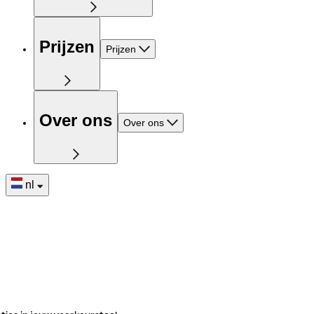
Prijzen
Prijzen
Over ons
Over ons
nl