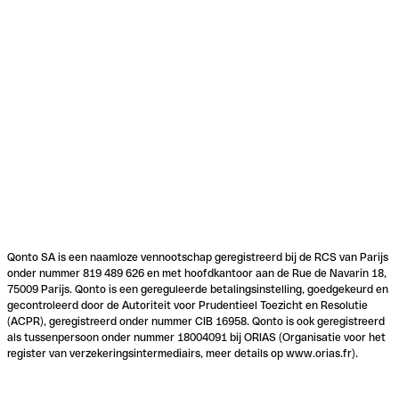
Qonto SA is een naamloze vennootschap geregistreerd bij de RCS van Parijs
onder nummer 819 489 626 en met hoofdkantoor aan de Rue de Navarin 18,
75009 Parijs. Qonto is een gereguleerde betalingsinstelling, goedgekeurd en
gecontroleerd door de Autoriteit voor Prudentieel Toezicht en Resolutie
(ACPR), geregistreerd onder nummer CIB 16958. Qonto is ook geregistreerd
als tussenpersoon onder nummer 18004091 bij ORIAS (Organisatie voor het
register van verzekeringsintermediairs, meer details op www.orias.fr).