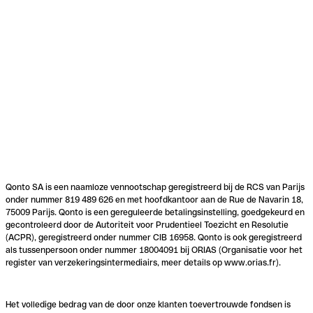
Qonto SA is een naamloze vennootschap geregistreerd bij de RCS van Parijs
onder nummer 819 489 626 en met hoofdkantoor aan de Rue de Navarin 18,
75009 Parijs. Qonto is een gereguleerde betalingsinstelling, goedgekeurd en
gecontroleerd door de Autoriteit voor Prudentieel Toezicht en Resolutie
(ACPR), geregistreerd onder nummer CIB 16958. Qonto is ook geregistreerd
als tussenpersoon onder nummer 18004091 bij ORIAS (Organisatie voor het
register van verzekeringsintermediairs, meer details op www.orias.fr).
Het volledige bedrag van de door onze klanten toevertrouwde fondsen is