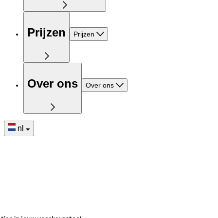
Prijzen
Prijzen
Over ons
Over ons
nl