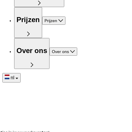
Prijzen
Prijzen
Over ons
Over ons
nl