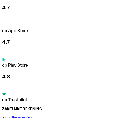
4.7
op App Store
4.7
op Play Store
4.8
op Trustpilot
ZAKELIJKE REKENING
Zakelijke rekening