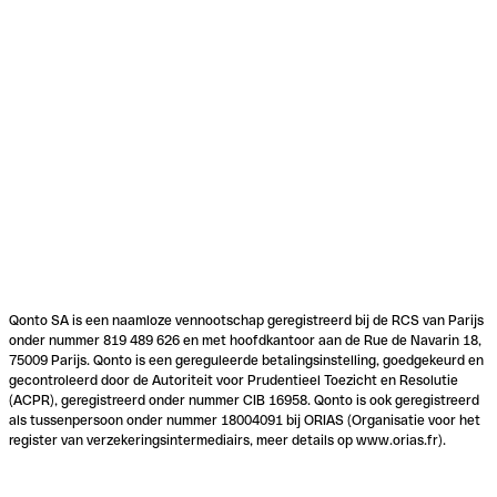
Qonto SA is een naamloze vennootschap geregistreerd bij de RCS van Parijs
onder nummer 819 489 626 en met hoofdkantoor aan de Rue de Navarin 18,
75009 Parijs. Qonto is een gereguleerde betalingsinstelling, goedgekeurd en
gecontroleerd door de Autoriteit voor Prudentieel Toezicht en Resolutie
(ACPR), geregistreerd onder nummer CIB 16958. Qonto is ook geregistreerd
als tussenpersoon onder nummer 18004091 bij ORIAS (Organisatie voor het
register van verzekeringsintermediairs, meer details op www.orias.fr).