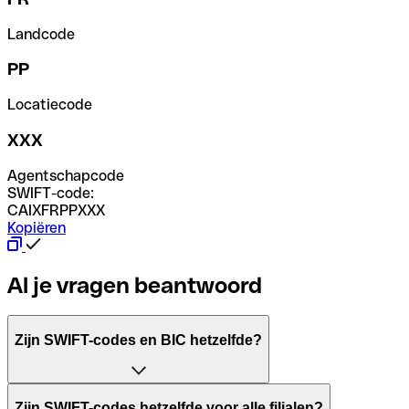
Landcode
PP
Locatiecode
XXX
Agentschapcode
SWIFT-code:
CAIXFRPPXXX
Kopiëren
Al je vragen beantwoord
Zijn SWIFT-codes en BIC hetzelfde?
Het acroniem SWIFT betekent "Society for Worldwide Inter
Zijn SWIFT-codes hetzelfde voor alle filialen?