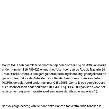
Qonto SA is een naamloze vennootschap geregistreerd bij de RCS van Parijs
onder nummer 819 489 626 en met hoofdkantoor aan de Rue de Navarin 18,
75009 Parijs. Qonto is een gereguleerde betalingsinstelling, goedgekeurd en
gecontroleerd door de Autoriteit voor Prudentieel Toezicht en Resolutie
(ACPR), geregistreerd onder nummer CIB 16958. Qonto is ook geregistreerd
als tussenpersoon onder nummer 18004091 bij ORIAS (Organisatie voor het
register van verzekeringsintermediairs, meer details op www.orias.fr).
Het volledige bedrag van de door onze klanten toevertrouwde fondsen is