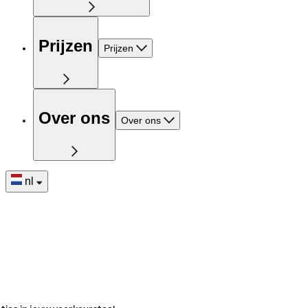
Prijzen
Prijzen
Over ons
Over ons
nl