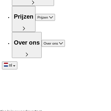
Prijzen
Prijzen
Over ons
Over ons
nl