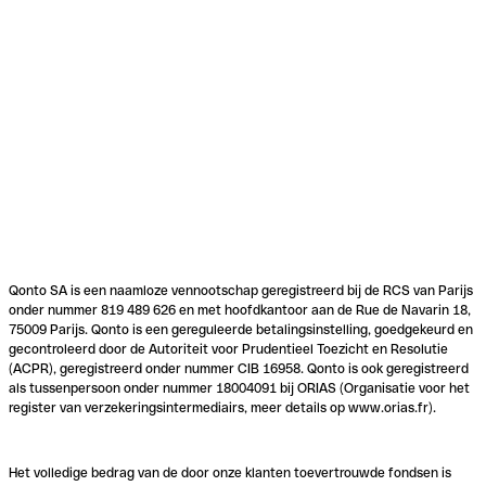
Qonto SA is een naamloze vennootschap geregistreerd bij de RCS van Parijs
onder nummer 819 489 626 en met hoofdkantoor aan de Rue de Navarin 18,
75009 Parijs. Qonto is een gereguleerde betalingsinstelling, goedgekeurd en
gecontroleerd door de Autoriteit voor Prudentieel Toezicht en Resolutie
(ACPR), geregistreerd onder nummer CIB 16958. Qonto is ook geregistreerd
als tussenpersoon onder nummer 18004091 bij ORIAS (Organisatie voor het
register van verzekeringsintermediairs, meer details op www.orias.fr).
Het volledige bedrag van de door onze klanten toevertrouwde fondsen is