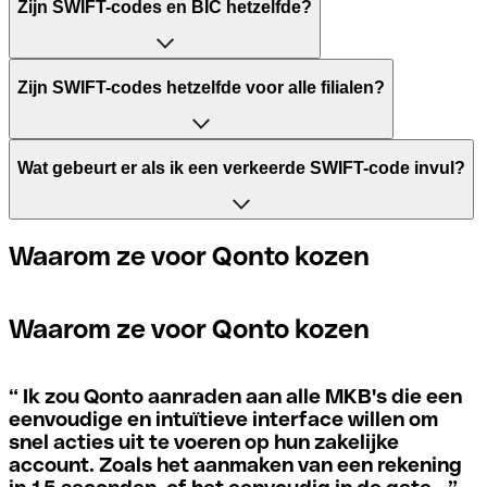
Zijn SWIFT-codes en BIC hetzelfde?
Het acroniem SWIFT betekent "Society for Worldwide
Zijn SWIFT-codes hetzelfde voor alle filialen?
Interbank Financial Telecommunication". Het is een
wereldwijd netwerk waarin betalingen tussen landen
worden verwerkt. Aan de andere kant staat BIC voor
"Bank Identifier Code" en is een reeks tekens, bestaande
Wat gebeurt er als ik een verkeerde SWIFT-code invul?
uit letters en cijfers, die nodig zijn om een internationale
Dit hangt af van de banken. In sommige gevallen
overschrijving toe te wijzen.
gebruiken sommige banken dezelfde SWIFT-code,
ongeacht het filiaal. In andere gevallen geven sommige
Als je per ongeluk een verkeerde betaling verstuurt naar
Waarom ze voor Qonto kozen
banken de voorkeur aan een eigen SWIFT-code voor elk
een SWIFT-code die wel bestaat, moet de ontvangende
De termen "BIC" en "SWIFT" worden in het dagelijks leven
filiaal.
bank aangeven dat ze de rekening van de ontvanger niet
vaak door elkaar gebruikt als het gaat om het noemen van
beheren en de betaling terugdraaien.
Waarom ze voor Qonto kozen
de code voor internationale betalingen.
Als je wilt weten welk filiaal wordt genoemd in je SWIFT-
code, moet je de laatste cijfers controleren. Als je code
Als je je realiseert dat je de verkeerde SWIFT-code hebt
“
Ik zou Qonto aanraden aan alle MKB's die een
eindigt op XXX, betekent dit dat je de SWIFT-code van
gebruikt, moet je onmiddellijk contact opnemen met je
eenvoudige en intuïtieve interface willen om
het hoofdkantoor hebt. Zo niet, dan betekent dit dat je de
bank en vragen of ze de transactie willen annuleren.
snel acties uit te voeren op hun zakelijke
code hebt van een van de lokale filialen.
account. Zoals het aanmaken van een rekening