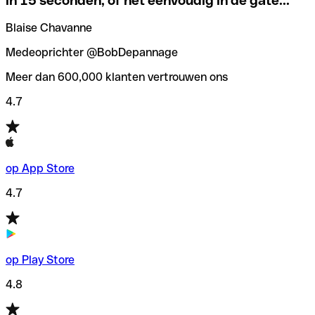
in 15 seconden, of het eenvoudig in de gate...
”
Om deze vervelende situaties te voorkomen hebben we bij
Als je niet zeker weet welke SWIFT-code je moet
Qonto een
SWIFT codes checker
/zoeker gemaakt, die je
Blaise Chavanne
gebruiken, hebben we een SWIFT-codezoeker op
helpt bij het vinden/controleren van de SWIFT codes
banknaam ontwikkeld.
voordat je geld overmaakt.
Medeoprichter @BobDepannage
Meer dan 600,000 klanten vertrouwen ons
4.7
op App Store
4.7
op Play Store
4.8