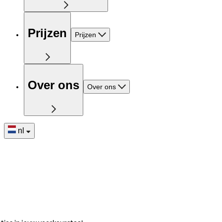
Prijzen
Prijzen
Over ons
Over ons
nl