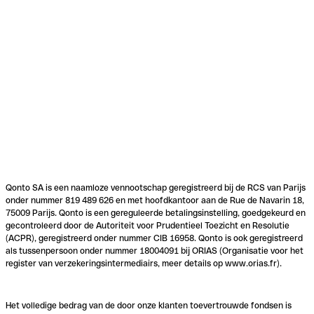
Qonto SA is een naamloze vennootschap geregistreerd bij de RCS van Parijs
onder nummer 819 489 626 en met hoofdkantoor aan de Rue de Navarin 18,
75009 Parijs. Qonto is een gereguleerde betalingsinstelling, goedgekeurd en
gecontroleerd door de Autoriteit voor Prudentieel Toezicht en Resolutie
(ACPR), geregistreerd onder nummer CIB 16958. Qonto is ook geregistreerd
als tussenpersoon onder nummer 18004091 bij ORIAS (Organisatie voor het
register van verzekeringsintermediairs, meer details op www.orias.fr).
Het volledige bedrag van de door onze klanten toevertrouwde fondsen is