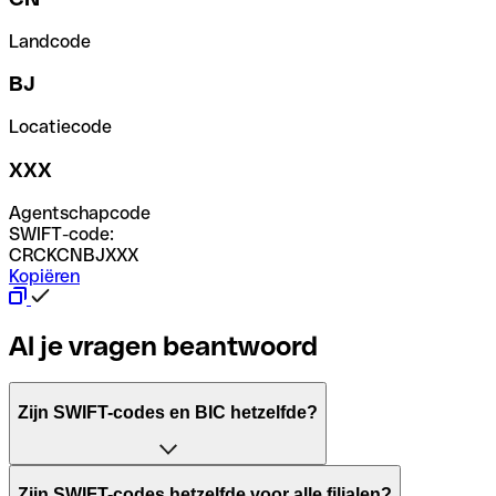
Landcode
BJ
Locatiecode
XXX
Agentschapcode
SWIFT-code:
CRCKCNBJXXX
Kopiëren
Al je vragen beantwoord
Zijn SWIFT-codes en BIC hetzelfde?
Het acroniem SWIFT betekent "Society for Worldwide Inter
Zijn SWIFT-codes hetzelfde voor alle filialen?