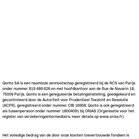
Qonto SA is een naamloze vennootschap geregistreerd bij de RCS van Parijs
onder nummer 819 489 626 en met hoofdkantoor aan de Rue de Navarin 18,
75009 Parijs. Qonto is een gereguleerde betalingsinstelling, goedgekeurd en
gecontroleerd door de Autoriteit voor Prudentieel Toezicht en Resolutie
(ACPR), geregistreerd onder nummer CIB 16958. Qonto is ook geregistreerd
als tussenpersoon onder nummer 18004091 bij ORIAS (Organisatie voor het
register van verzekeringsintermediairs, meer details op www.orias.fr).
Het volledige bedrag van de door onze klanten toevertrouwde fondsen is