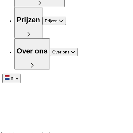
Prijzen
Prijzen
Over ons
Over ons
nl